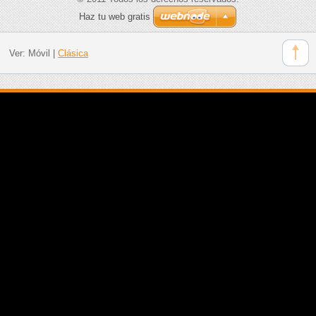
Haz tu web gratis
Ver:
Móvil
|
Clásica